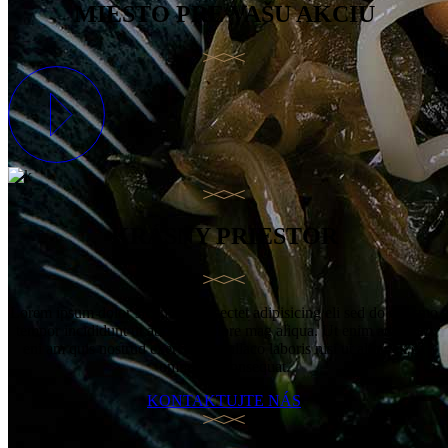
MIESTO PRE VAŠU AKCIU
KRÁSNY PRIESTOR
Lorem ipsum dolor sit amet, consectet adipisicing eli sed do eiu smo
tempor incididunt ut abore et dolore mag aliqua. Ut enim ad minm
eni am quis nostrud exercitation ullaco laboris nisi ut aliqu ex ea
ommo do consequat.
KONTAKTUJTE NÁS