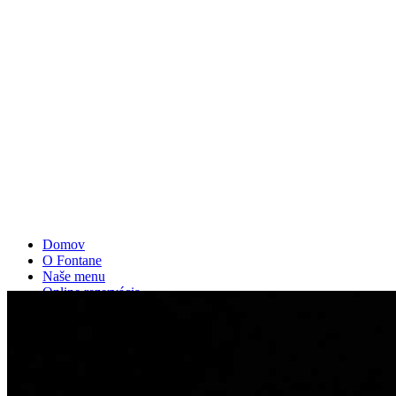
Domov
O Fontane
Naše menu
Online rezervácia
Galéria
Kontakt