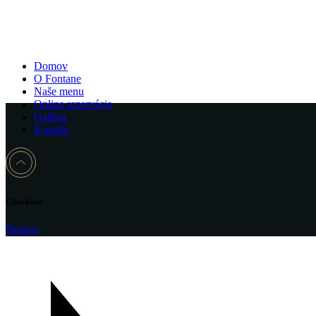
Domov
O Fontane
Naše menu
Online rezervácia
Galéria
Kontakt
Checkout
Domov