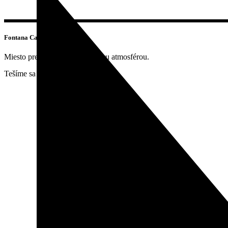
Fontana Cafe & Bar
Miesto pre každého s jedinečnou atmosférou.
Tešíme sa na vašu návštevu!