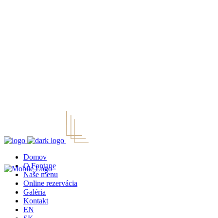
Domov
O Fontane
Naše menu
Online rezervácia
Galéria
Kontakt
EN