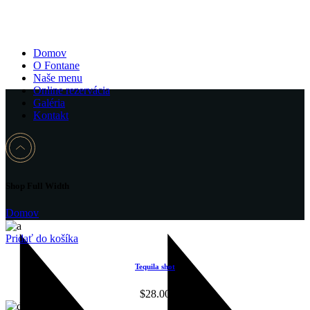
Domov
O Fontane
Naše menu
Online rezervácia
Galéria
Kontakt
Shop Full Width
Domov
Pridať do košíka
Tequila shot
$
28.00