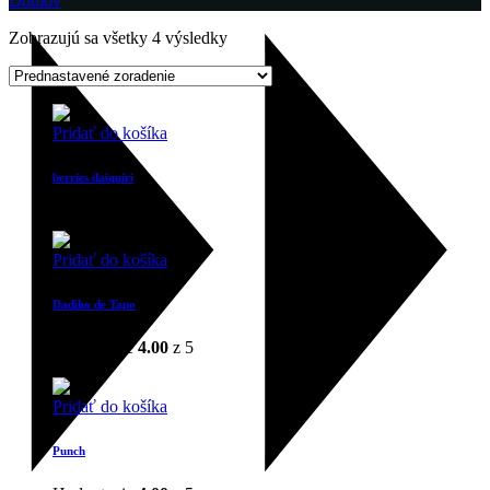
Domov
Zobrazujú sa všetky 4 výsledky
Pridať do košíka
berries daiquiri
$
17.00
Pridať do košíka
Dadiho de Tapo
Hodnotenie
4.00
z 5
$
17.00
Pridať do košíka
Punch