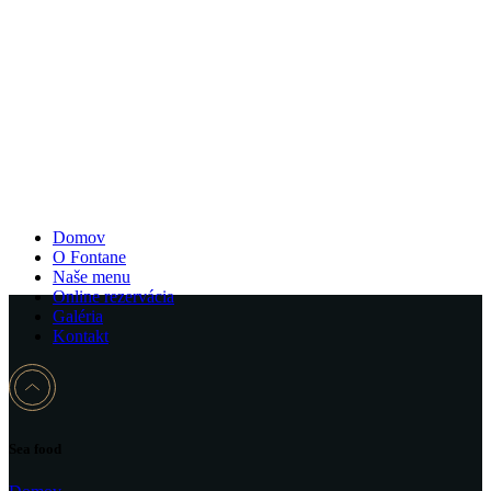
Domov
O Fontane
Naše menu
Online rezervácia
Galéria
Kontakt
Sea food